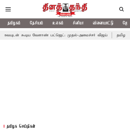
தமிழகம்
தேசியம்
உலகம்
சினிமா
விளையாட்டு
ஜோத
ிய வேளாண் பட்ஜெட்: முதல்-அமைச்சர் விஜய்
தமிழக அரசியலில் பர
தமிழக செய்திகள்