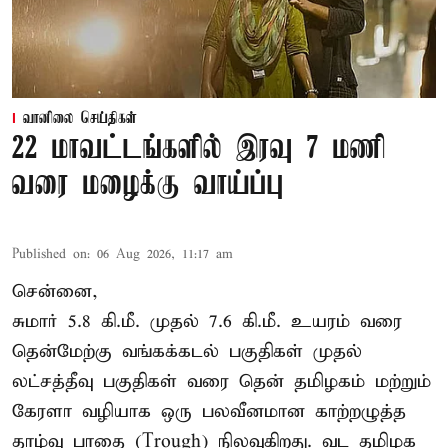
வானிலை செய்திகள்
22 மாவட்டங்களில் இரவு 7 மணி
வரை மழைக்கு வாய்ப்பு
Published on
:
06 Aug 2026, 11:17 am
சென்னை,
சுமார் 5.8 கி.மீ. முதல் 7.6 கி.மீ. உயரம் வரை
தென்மேற்கு வங்கக்கடல் பகுதிகள் முதல்
லட்சத்தீவு பகுதிகள் வரை தென் தமிழகம் மற்றும்
கேரளா வழியாக ஒரு பலவீனமான காற்றழுத்த
தாழ்வு பாதை (Trough) நிலவுகிறது. வட தமிழக