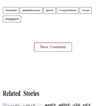
Annamalai
அண்ணாமலை
அசாம்
Congratulations
Assam
வாழ்த்துகள்
Show Comments
Related Stories
அசாமில் அதிர்ச்சி: ஓடும் காரில்