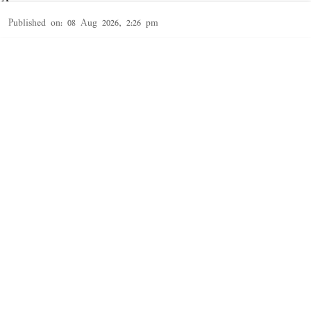
Published on
:
08 Aug 2026, 2:26 pm
தூத்துக்குடி,
தூத்துக்குடி
மாவட்டத்தில் சட்ட விரோதமாக
சாராயம்
காய்ச்சி
Read More