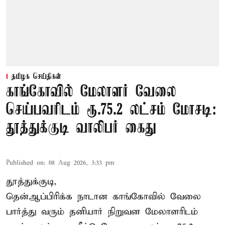
தமிழக செய்திகள்
காங்கோவில் மேலாளர் வேலை
செய்பவரிடம் ரூ.75.2 லட்சம் மோசடி:
தூத்துக்குடி வாலிபர் கைது
Published on
:
08 Aug 2026, 3:33 pm
தூத்துக்குடி,
தென்ஆப்பிரிக்க நாடான
காங்கோ
வில் வேலை
பார்த்து வரும் தனியார் நிறுவன மேலாளரிடம்