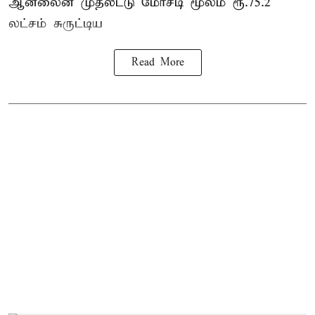
ஆன்லைன் முதலீட்டு மோசடி மூலம் ரூ.75.2
லட்சம் சுருட்டிய
Read More