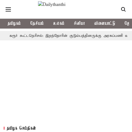
தமிழகம்
தேசியம்
உலகம்
சினிமா
விளையாட்டு
ஜோத
ூர் கூட்டநெரிசல்: இறந்தோரின் குடும்பத்தினருக்கு அரசுப்பணி வழக்கு; வரு
தமிழக செய்திகள்