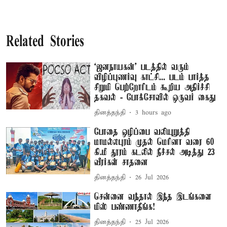
Related Stories
‘ஜனநாயகன்’ படத்தில் வரும்
விழிப்புணர்வு காட்சி... படம் பார்த்த
சிறுமி பெற்றோரிடம் கூறிய அதிர்ச்சி
தகவல் - போக்சோவில் ஒருவர் கைது
தினத்தந்தி
3 hours ago
போதை ஒழிப்பை வலியுறுத்தி
மாமல்லபுரம் முதல் மெரினா வரை 60
கி.மீ தூரம் கடலில் நீச்சல் அடித்து 23
வீரர்கள் சாதனை
தினத்தந்தி
26 Jul 2026
சென்னை வந்தால் இந்த இடங்களை
மிஸ் பண்ணாதீங்க!
தினத்தந்தி
25 Jul 2026