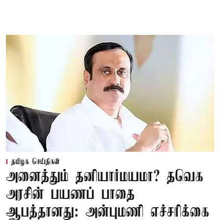
தமிழக செய்திகள்
அனைத்தும் தனியார்மயமா? தவெக
அரசின் பயணப் பாதை
ஆபத்தானது: அன்புமணி எச்சரிக்கை