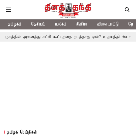
தமிழகம்
தேசியம்
உலகம்
சினிமா
விளையாட்டு
ஜோத
் அனைத்து கட்சி கூட்டத்தை நடத்தாது ஏன்? உதயநிதி ஸ்டாலின் கேள்வி
தமிழக செய்திகள்