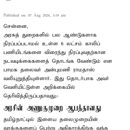
Published on
:
07 Aug 2026, 5:19 am
சென்னை,
அரசுத் துறைகளில் பல ஆண்டுகளாக
நிரப்பப்படாமல் உள்ள 6 லட்சம் காலிப்
பணியிடங்களை விரைந்து நிரப்புவதற்கான
நடவடிக்கைகளைத் தொடங்க வேண்டும் என
பாமக தலைவர் அன்புமணி ராமதாஸ்
வலியுறுத்தியுள்ளார். இது தொடர்பாக அவர்
வெளியிட்டுள்ள அறிக்கையில்
தெரிவித்திருப்பதாவது;-
அரசின் அணுகுமுறை ஆபத்தானது
தமிழ்நாட்டில் இளைய தலைமுறையின்
வாக்குகளைப் பெற்று அதிகாரத்திற்கு வந்த