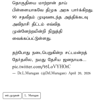
தொகுதியை மாற்றான் தாய்
பிள்ளையாகவே திமுக அரசு பார்க்கிறது.
90 சதவீதம் முடிவடைந்த அத்திக்கடவு–
அவிநாசி திட்டம் எவ்வித
முன்னேற்றமின்றி நிறுத்தி
வைக்கப்பட்டுள்ளது.
தற்போது நடைபெறுகின்ற சட்டமன்றத்
தேர்தலில, நமது தேசிய ஜனநாயக…
pic.twitter.com/95LoVYHOtC
— Dr.L.Murugan (@DrLMurugan)
April 20, 2026
எல்.முருகன்
L. Murugan