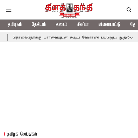
தமிழகம்
தேசியம்
உலகம்
சினிமா
விளையாட்டு
ஜோத
தொலைநோக்கு பார்வையுடன் கூடிய வேளாண் பட்ஜெட்: முதல்-அமைச்சர் 
தமிழக செய்திகள்