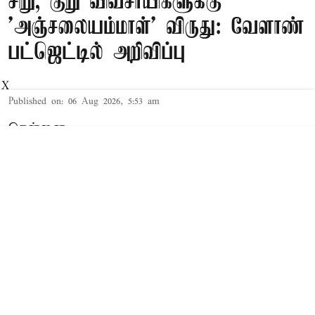
சிறு, குறு விவசாயிகளுக்கு
'அஞ்சலையம்மாள்' விருது: வேளாண்
பட்ஜெட்டில் அறிவிப்பு
X
Published on
:
06 Aug 2026, 5:53 am
சென்னை,
தமிழக சட்டசபையில் நேற்று 2026-27-ம்
ஆண்டுக்கான த.வெ.க. அரசின் முதல் 'பட்ஜெட்'
தாக்கல் செய்யப்பட்டது. இந்த நிலையில்,
சட்டசபையில் 2026-27-ம் ஆண்டுக்கான வேளாண்
பட்ஜெட்டை வேளாண் துறை அமைச்சர் வினோத்
தாக்கல் செய்து வருகிறார்.
Read More