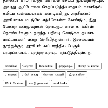
தலைவர் காமராஜைக் கொலை செய்ய முயன்றதையும்,
அவரது ஆட்டோவை சேதப்படுத்தியதையும் காங்கிரஸ்
கமிட்டி வன்மையாகக் கண்டிக்கிறது. அரசியலை
அரசியலாக மட்டுமே எதிர்கொள்ள வேண்டும்; இது
போன்ற வன்முறைகள் தொடருமானால் காங்கிரஸ்
தொண்டர்களும் தகுந்த பதிலடி கொடுக்க தயங்க
மாட்டார்கள்" என்று தெரிவித்துள்ளார். இச்சம்பவம்
தூத்துக்குடி அரசியல் வட்டாரத்தில் பெரும்
பரபரப்பையும், பதற்றத்தையும் ஏற்படுத்தியுள்ளது.
காங்கிரஸ்
Congress
Thoothukudi
தூத்துக்குடி
attempt to murder
2 arrested
2 பேர் கைது
கொலை முயற்சி
தி.மு.க.வினர்
DMK Members
வார்டு தலைவர்
ward leader