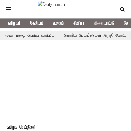
தமிழகம்
தேசியம்
உலகம்
சினிமா
விளையாட்டு
ஜோத
ரை மழை பெய்ய வாய்ப்பு
கொரிய பேட்மிண்டன் இறுதி போட்டி; இந்தி
தமிழக செய்திகள்