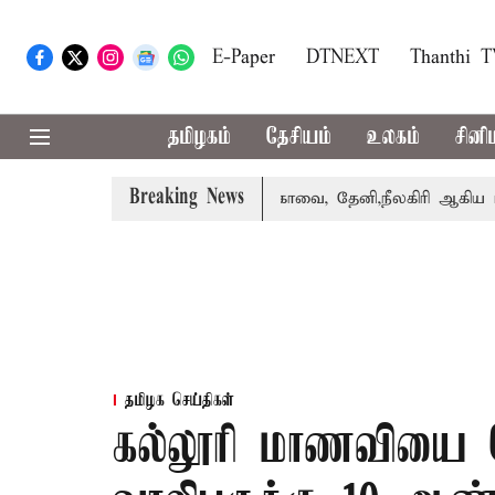
E-Paper
DTNEXT
Thanthi 
தமிழகம்
தேசியம்
உலகம்
சினி
Breaking News
ஸ் பெற்றார் சங்கீதா
கோவை, தேனி,நீலகிரி ஆகிய மாவட்டங்
தமிழக செய்திகள்
கல்லூரி மாணவியை 