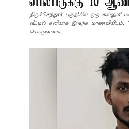
வாலிபருக்கு 10 ஆ
திருச்செந்தூர் பகுதியில் ஒரு கல்லூரி ம
வீட்டில் தனியாக இருந்த மாணவியிடம்,
செய்துள்ளார்.