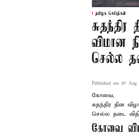
தமிழக செய்திகள்
சுதந்தி
விமான ந
செல்ல 
Published on
:
07 Aug 
கோவை,
சுதந்திர தின வ
செல்ல தடை விதிக
கோவை விம