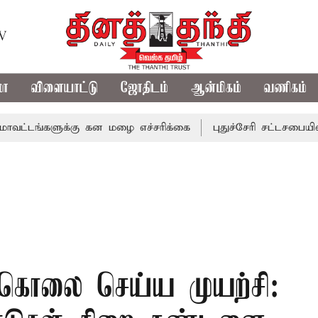
TV
மா
விளையாட்டு
ஜோதிடம்
ஆன்மிகம்
வணிகம்
களுக்கு கன மழை எச்சரிக்கை
புதுச்சேரி சட்டசபையில் வரும்
கொலை செய்ய முயற்சி: