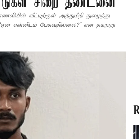
ண்டுகள் சிறை தண்டனை
ாணவியின் வீட்டிற்குள் அத்துமீறி நுழைந்து
 "ஏன் என்னிடம் பேசுவதில்லை?" என தகராறு
R