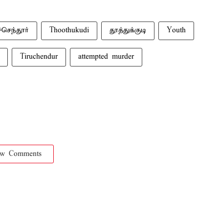
ச்செந்தூர்
Thoothukudi
தூத்துக்குடி
Youth
Tiruchendur
attempted murder
ow Comments