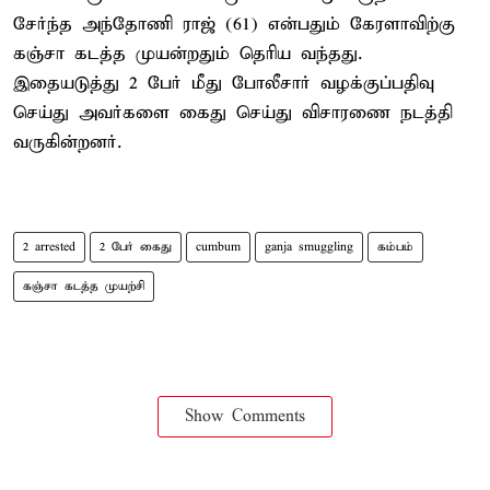
சேர்ந்த அந்தோணி ராஜ் (61) என்பதும் கேரளாவிற்கு
கஞ்சா கடத்த முயன்றதும் தெரிய வந்தது.
இதையடுத்து 2 பேர் மீது போலீசார் வழக்குப்பதிவு
செய்து அவர்களை கைது செய்து விசாரணை நடத்தி
வருகின்றனர்.
2 arrested
2 பேர் கைது
cumbum
ganja smuggling
கம்பம்
கஞ்சா கடத்த முயற்சி
Show Comments