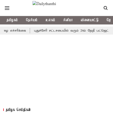
தமிழகம்
தேசியம்
உலகம்
சினிமா
விளையாட்டு
ஜோத
்சரிக்கை
புதுச்சேரி சட்டசபையில் வரும் 24ம் தேதி பட்ஜெட் தாக்கல்
தமிழக செய்திகள்