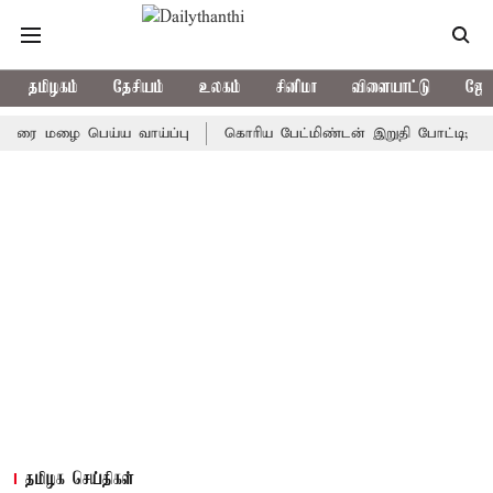
தமிழகம்
தேசியம்
உலகம்
சினிமா
விளையாட்டு
ஜோத
ழை பெய்ய வாய்ப்பு
கொரிய பேட்மிண்டன் இறுதி போட்டி; இந்திய வீ
தமிழக செய்திகள்