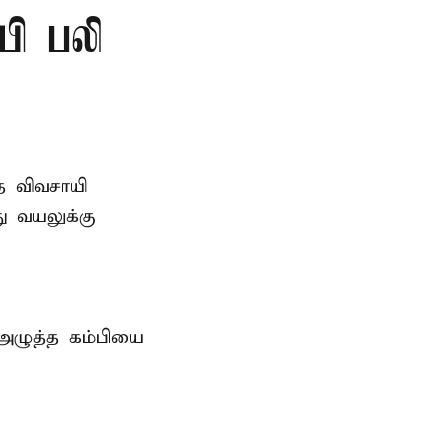
யி பலி
த விவசாயி
ு வயலுக்கு
 அழுத்த கம்பியை