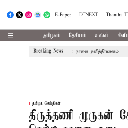
E-Paper
DTNEXT
Thanthi 
தமிழகம்
தேசியம்
உலகம்
சினி
Breaking News
்த்தாய் வாழ்த்து: சட்டமன்றத்தில் நாளை தனித்தீர்மானம்
23 ம
தமிழக செய்திகள்
திருத்தணி முருகன் 