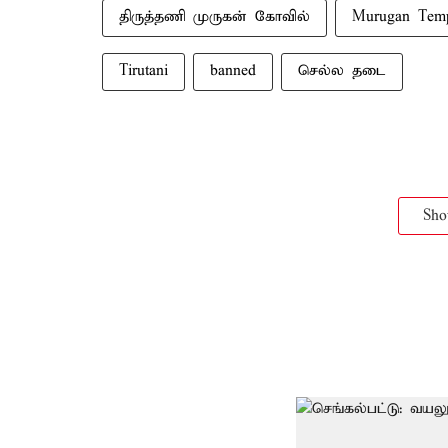
திருத்தணி முருகன் கோவில்
Murugan Tem
Tirutani
banned
செல்ல தடை
Sh