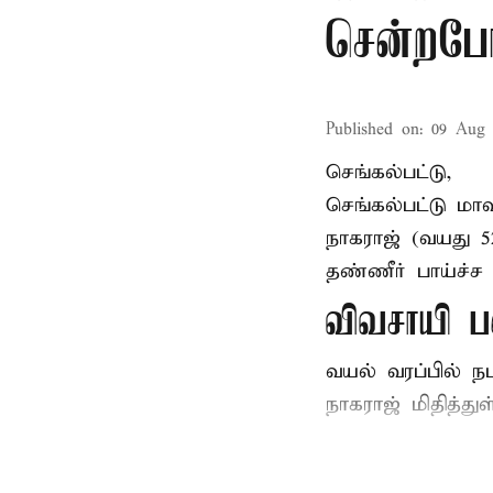
சென்றபோத
Published on
:
09 Aug 
செங்கல்பட்டு,
செங்கல்பட்டு
மாவ
நாகராஜ் (வயது 
தண்ணீர் பாய்ச்ச 
விவசாயி ப
வயல் வரப்பில் ந
நாகராஜ் மிதித்துள