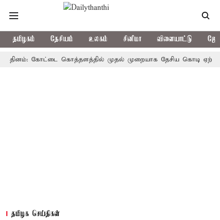
தமிழகம்
தேசியம்
உலகம்
சினிமா
விளையாட்டு
ஜோத
ினம்: கோட்டை கொத்தளத்தில் முதல் முறையாக தேசிய கொடி ஏற்றுகிறார், ம
தமிழக செய்திகள்