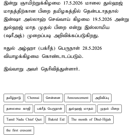
இன்று ஞாயிற்றுக்கிழமை 17.5.2026 மாலை துல்ஹஜ்
மாதத்திற்கான பிறை தமிழகத்தில் தென்படாததால்
இன்ஷா அல்லாஹ் செவ்வாய் கிழமை 19.5.2026 அன்று
துல்ஹஜ் மாத முதல் பிறை என்று இஸ்லாமிய
(ஷரீஅத்) முறைப்படி அறிவிக்கப்படுகிறது.
ஈதுல் அழ்ஹா (பக்ரீத்) பெருநாள் 28.5.2026
வியாழக்கிழமை கொண்டாடப்படும்.
இவ்வாறு அவர் தெரிவித்துள்ளார்.
தமிழ்நாடு
Chennai
சென்னை
Announcement
அறிவிப்பு
தலைமை காஜி
பக்ரீத் பெருநாள்
துல்ஹஜ் மாதம்
முதல் பிறை
Tamil Nadu Chief Qazi
Bakrid Eid
The month of Dhul-Hijjah
the first crescent