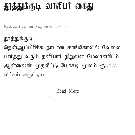
தூத்துக்குடி வாலிபர் கைது
Published on
:
08 Aug 2026, 3:33 pm
தூத்துக்குடி,
தென்ஆப்பிரிக்க நாடான
காங்கோ
வில் வேலை
பார்த்து வரும் தனியார் நிறுவன மேலாளரிடம்
ஆன்லைன் முதலீட்டு மோசடி மூலம் ரூ.75.2
லட்சம் சுருட்டிய
Read More