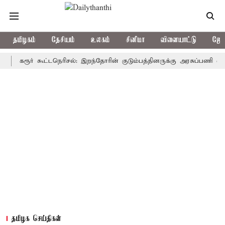
தமிழகம்
தேசியம்
உலகம்
சினிமா
விளையாட்டு
ஜோத
ரூர் கூட்டநெரிசல்: இறந்தோரின் குடும்பத்தினருக்கு அரசுப்பணி வழக்கு; வர
தமிழக செய்திகள்