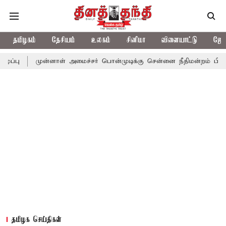
தமிழகம்
தேசியம்
உலகம்
சினிமா
விளையாட்டு
ஜோத
ுன்னாள் அமைச்சர் பொன்முடிக்கு சென்னை நீதிமன்றம் பிடிவாராண்ட்
தமிழக செய்திகள்