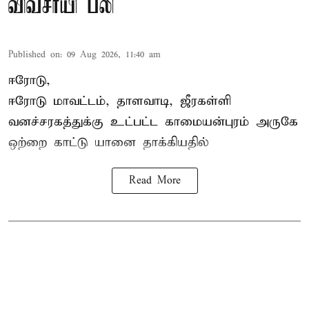
விவசாயி பலி
Published on
:
09 Aug 2026, 11:40 am
ஈரோடு,
ஈரோடு மாவட்டம்,
தாளவாடி
, ஜீரகள்ளி
வனச்சரகத்துக்கு உட்பட்ட காமையன்புரம் அருகே
ஒற்றை காட்டு
யானை தாக்கி
யதில்
Read More