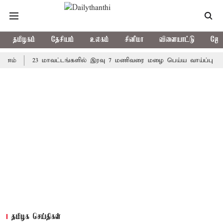
தமிழகம்
தேசியம்
உலகம்
சினிமா
விளையாட்டு
ஜோத
23 மாவட்டங்களில் இரவு 7 மணிவரை மழை பெய்ய வாய்ப்பு
கொரி
தமிழக செய்திகள்