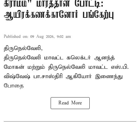
கிராமம்" மாரத்தான் போட்டி:
ஆயிரக்கணக்கானோர் பங்கேற்பு
Published on
:
09 Aug 2026, 9:02 am
திருநெல்வேலி,
திருநெல்வேலி
மாவட்ட கலெக்டர் ஆனந்த்
மோகன் மற்றும் திருநெல்வேலி மாவட்ட எஸ்.பி.
விஷ்வேஷ் பா.சாஸ்திரி ஆகியோர் இணைந்து
போதை
Read More