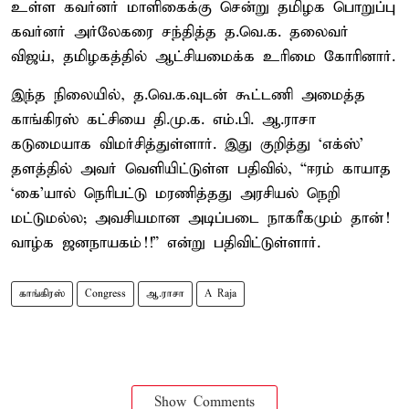
உள்ள கவர்னர் மாளிகைக்கு சென்று தமிழக பொறுப்பு
கவர்னர் அர்லேகரை சந்தித்த த.வெ.க. தலைவர்
விஜய், தமிழகத்தில் ஆட்சியமைக்க உரிமை கோரினார்.
இந்த நிலையில், த.வெ.க.வுடன் கூட்டணி அமைத்த
காங்கிரஸ் கட்சியை தி.மு.க. எம்.பி. ஆ.ராசா
கடுமையாக விமர்சித்துள்ளார். இது குறித்து ‘எக்ஸ்’
தளத்தில் அவர் வெளியிட்டுள்ள பதிவில், “ஈரம் காயாத
‘கை’யால் நெரிபட்டு மரணித்தது அரசியல் நெறி
மட்டுமல்ல; அவசியமான அடிப்படை நாகரீகமும் தான்!
வாழ்க ஜனநாயகம்!!” என்று பதிவிட்டுள்ளார்.
காங்கிரஸ்
Congress
ஆ.ராசா
A Raja
Show Comments