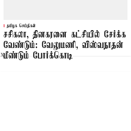
தமிழக செய்திகள்
சசிகலா, தினகரனை கட்சியில் சேர்க்க
வேண்டும்: வேலுமணி, விஸ்வநாதன்
மீண்டும் போர்க்கொடி
X
Published on
:
09 Aug 2026, 8:47 am
சென்னை,
சசிகலா, தினகரனை கட்சியில் சேர்க்க வேண்டும்,
அவர்களுடன் பேசி கட்சியை பலப்படுத்த
வேண்டும் என பழனிசாமிக்கு வேலுமணி,
விஸ்வநாதன் ஆகியோர் இணைந்து கடிதம் எழுதி
உள்ளனர்.