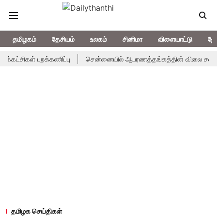
தமிழகம்
தேசியம்
உலகம்
சினிமா
விளையாட்டு
ஜோ
ிகள் புறக்கணிப்பு
சென்னையில் ஆபரணத்தங்கத்தின் விலை சவரனுக்கு ரூ.5
தமிழக செய்திகள்