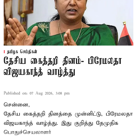
தமிழக செய்திகள்
தேசிய கைத்தறி தினம்- பிரேமலதா
விஜயகாந்த் வாழ்த்து
Published on
:
07 Aug 2026, 3:08 pm
சென்னை,
தேசிய கைத்தறி தினத்தை
முன்னிட்டு, பிரேமலதா
விஜயகாந்த் வாழ்த்து. இது குறித்து தேமுதிக
பொதுச்செயலாளர்