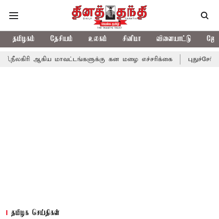
தமிழகம்
தேசியம்
உலகம்
சினிமா
விளையாட்டு
ஜோத
கிய மாவட்டங்களுக்கு கன மழை எச்சரிக்கை
புதுச்சேரி சட்டசபையில்
தமிழக செய்திகள்