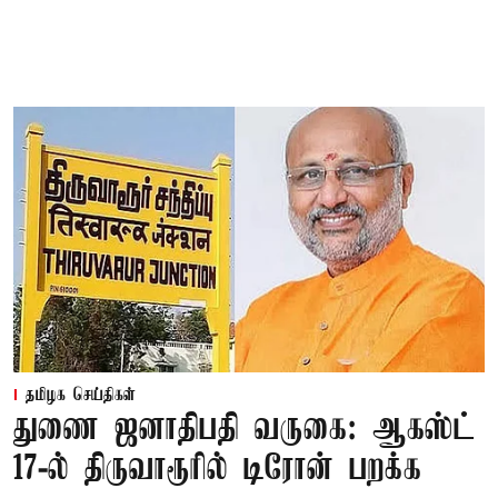
தமிழக செய்திகள்
துணை ஜனாதிபதி வருகை: ஆகஸ்ட்
17-ல் திருவாரூரில் டிரோன் பறக்க