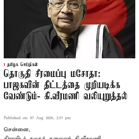
தமிழக செய்திகள்
தொகுதி சீரமைப்பு மசோதா:
பாஜகவின் திட்டத்தை முறியடிக்க
வேண்டும்- கி.வீரமணி வலியுறுத்தல்
Published on
:
07 Aug 2026, 2:57 pm
சென்னை,
திராவிடர் கழகத் தலைவர் கி.வீரமணி