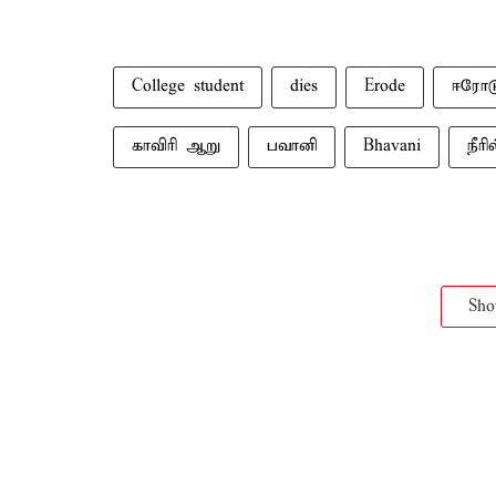
College student
dies
Erode
ஈரோட
காவிரி ஆறு
பவானி
Bhavani
நீரி
Sh