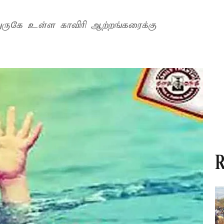
அருகே உள்ள காவிரி ஆற்றங்கரைக்கு
R