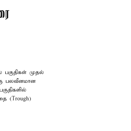
ரை
ல் பகுதிகள் முதல்
ஒரு பலவீனமான
பகுதிகளில்
தை (Trough)