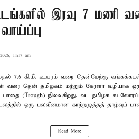
்டங்களில் இரவு 7 மணி வ
வாய்ப்பு
2026, 11:17 am
. முதல் 7.6 கி.மீ. உயரம் வரை தென்மேற்கு வங்கக்கட
திகள் வரை தென் தமிழகம் மற்றும் கேரளா வழியாக 
வு பாதை (Trough) நிலவுகிறது. வட தமிழக கடலோரப்
டலத்தில் ஒரு பலவீனமான காற்றழுத்தத் தாழ்வுப் பா
Read More