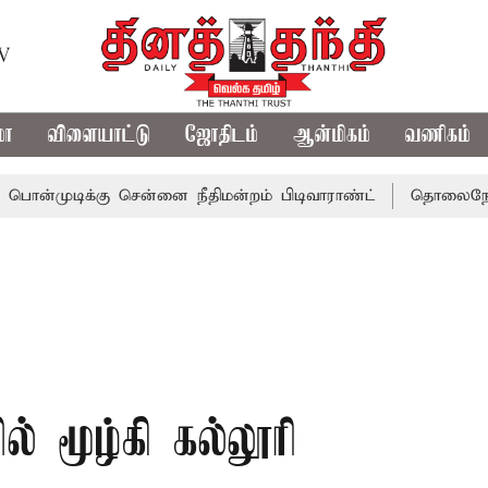
TV
மா
விளையாட்டு
ஜோதிடம்
ஆன்மிகம்
வணிகம்
ிக்கு சென்னை நீதிமன்றம் பிடிவாராண்ட்
தொலைநோக்கு பார்வ
் மூழ்கி கல்லூரி