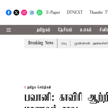
E-Paper
DTNEXT
Thanthi 
தமிழகம்
தேசியம்
உலகம்
சினி
Breaking News
முதல்-அமைச்சர் விஜய் அழைப்பு
முன்னாள் அமைச்சர் பொன்முட
தமிழக செய்திகள்
பவானி: காவிரி ஆற்றில