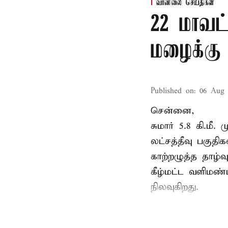
வானிலை செய்திகள்
22 மாவட
மழைக்கு 
Published on
:
06 Aug 
சென்னை,
சுமார் 5.8 கி.மீ
லட்சத்தீவு பகு
காற்றழுத்த தாழ்
கீழ்மட்ட வளிமண்
நிலவுகிறது.