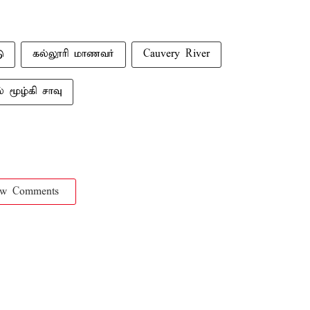
ு
கல்லூரி மாணவர்
Cauvery River
ல் மூழ்கி சாவு
ow Comments