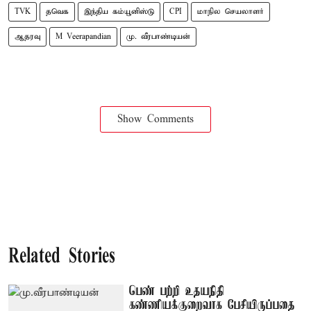
TVK
தவெக
இந்திய கம்யூனிஸ்டு
CPI
மாநில செயலாளர்
ஆதரவு
M Veerapandian
மு. வீரபாண்டியன்
Show Comments
Related Stories
பெண் பற்றி உதயநிதி
கண்ணியக்குறைவாக பேசியிருப்பதை