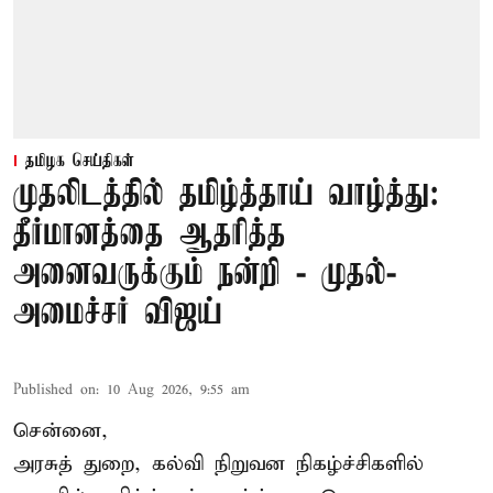
தமிழக செய்திகள்
முதலிடத்தில் தமிழ்த்தாய் வாழ்த்து:
தீர்மானத்தை ஆதரித்த
அனைவருக்கும் நன்றி - முதல்-
அமைச்சர் விஜய்
Published on
:
10 Aug 2026, 9:55 am
சென்னை,
அரசுத் துறை, கல்வி நிறுவன நிகழ்ச்சிகளில்