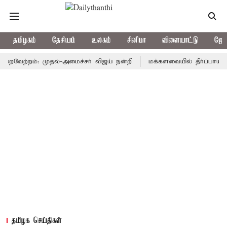
தமிழகம்
தேசியம்
உலகம்
சினிமா
விளையாட்டு
ஜோத
ற்றம்: முதல்-அமைச்சர் விஜய் நன்றி
மக்களவையில் தீர்ப்பாய சீர்திர
தமிழக செய்திகள்