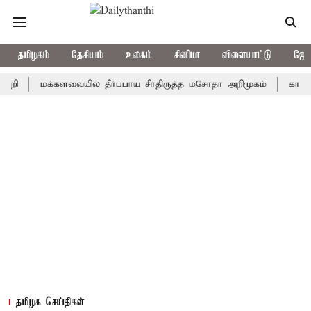
தமிழகம்
தேசியம்
உலகம்
சினிமா
விளையாட்டு
ஜோத
மக்களவையில் தீர்ப்பாய சீர்திருத்த மசோதா அறிமுகம்
காவிரி நீர்
தமிழக செய்திகள்