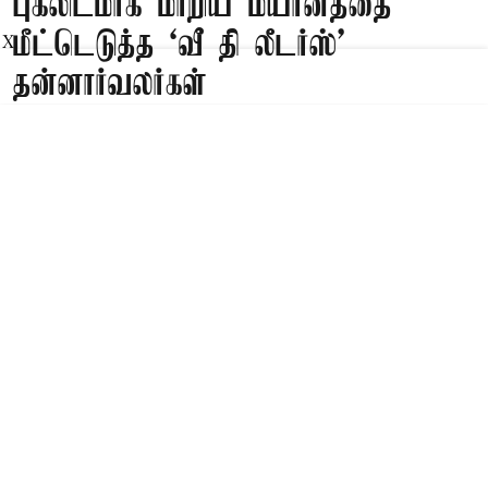
புகலிடமாக மாறிய மயானத்தை
மீட்டெடுத்த ‘வீ தி லீடர்ஸ்’
X
தன்னார்வலர்கள்
Published on
:
10 Aug 2026, 7:12 am
மதுரை,
மதுரையில் மதுப்பிரியர்களின் புகலிடமாக மாறிய
மயானத்தை ‘வீ தி லீடர்ஸ்’ அமைப்பின்
தன்னார்வாலர்கள் மீட்டெடுத்தனர்.
Read More