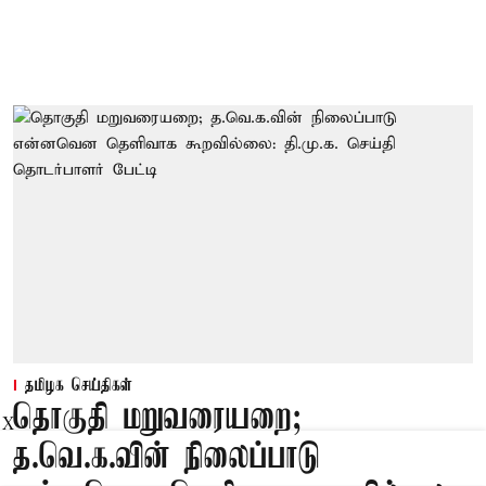
தமிழக செய்திகள்
தொகுதி மறுவரையறை;
X
த.வெ.க.வின் நிலைப்பாடு