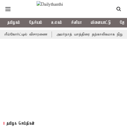
தமிழகம்
தேசியம்
உலகம்
சினிமா
விளையாட்டு
ஜோத
்கோர்ட்டில் விசாரணை
அமர்நாத் யாத்திரை தற்காலிகமாக நிறுத்தம்
தமிழக செய்திகள்