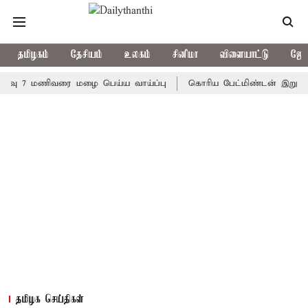
தமிழகம்
தேசியம்
உலகம்
சினிமா
விளையாட்டு
ஜோத
7 மணிவரை மழை பெய்ய வாய்ப்பு
கொரிய பேட்மிண்டன் இறுதி போட்டி;
தமிழக செய்திகள்