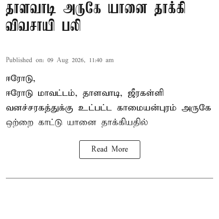
தாளவாடி அருகே யானை தாக்கி
விவசாயி பலி
Published on
:
09 Aug 2026, 11:40 am
ஈரோடு,
ஈரோடு மாவட்டம்,
தாளவாடி
, ஜீரகள்ளி
வனச்சரகத்துக்கு உட்பட்ட காமையன்புரம் அருகே
ஒற்றை காட்டு
யானை தாக்கி
யதில்
Read More