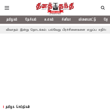
தமிழகம்
தேசியம்
உலகம்
சினிமா
விளையாட்டு
ஜோத
இன்று தொடக்கம்: பல்வேறு பிரச்சினைகளை எழுப்ப எதிர்க்கட்சிகள் திட்டம
தமிழக செய்திகள்