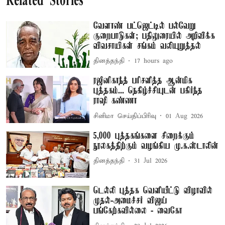
Related Stories
வேளாண் பட்ஜெட்டில் பல்வேறு
குறைபாடுகள்; பதிலுரையில் அறிவிக்க
விவசாயிகள் சங்கம் வலியுறுத்தல்
தினத்தந்தி
17 hours ago
ரஜினிகாந்த் பரிசளித்த ஆன்மிக
புத்தகம்... நெகிழ்ச்சியுடன் பகிர்ந்த
ராஷி கண்ணா
சினிமா செய்திப்பிரிவு
01 Aug 2026
5,000 புத்தகங்களை சிறைக்கும்
நூலகத்திற்கும் வழங்கிய மு.க.ஸ்டாலின்
தினத்தந்தி
31 Jul 2026
டெல்லி புத்தக வெளியீட்டு விழாவில்
முதல்-அமைச்சர் விஜய்
பங்கேற்கவில்லை - வைகோ