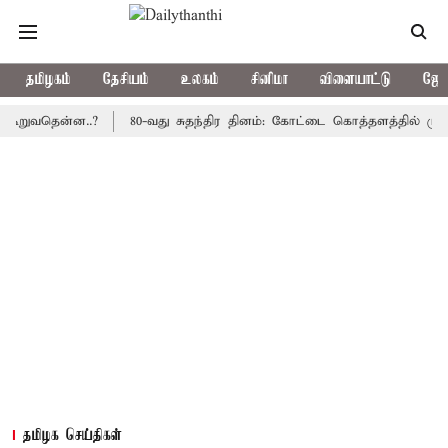
தமிழகம்
தேசியம்
உலகம்
சினிமா
விளையாட்டு
ஜோத
தென்ன..?
80-வது சுதந்திர தினம்: கோட்டை கொத்தளத்தில் முதல் முற
தமிழக செய்திகள்