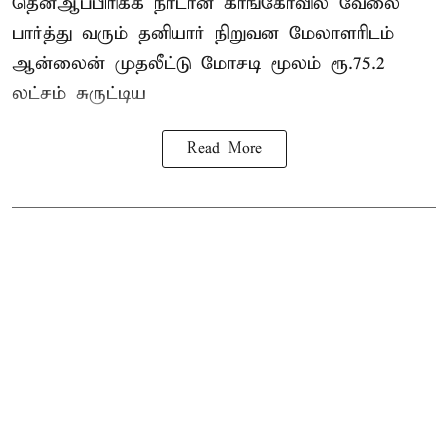
தென்ஆப்பிரிக்க நாடான
காங்கோ
வில் வேலை
பார்த்து வரும் தனியார் நிறுவன மேலாளரிடம்
ஆன்லைன் முதலீட்டு மோசடி மூலம் ரூ.75.2
லட்சம் சுருட்டிய
Read More