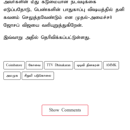
அவர்களின் மீது கடுமையான நடவடிக்கை
எடுப்பதோடு, பெண்களின் பாதுகாப்பு விஷயத்தில் தனி
கவனம் செலுத்தவேண்டும் என முதல்-அமைச்சர்
ஜோசப் விஜயை வலியுறுத்துகிறேன்.
இவ்வாறு அதில் தெரிவிக்கப்பட்டுள்ளது.
Coimbatore
கோவை
TTV Dhinakaran
டிடிவி தினகரன்
AMMK
அமமுக
சிறுமி படுகொலை
Show Comments