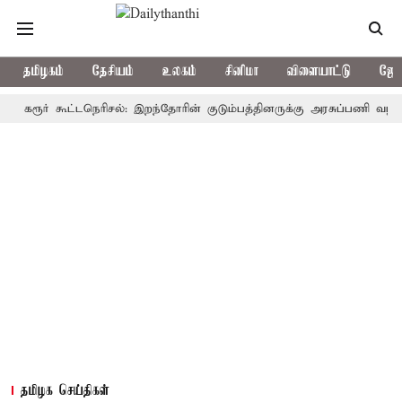
தமிழகம்
தேசியம்
உலகம்
சினிமா
விளையாட்டு
ஜோத
ூர் கூட்டநெரிசல்: இறந்தோரின் குடும்பத்தினருக்கு அரசுப்பணி வழக்கு; வரு
தமிழக செய்திகள்