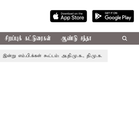
சிறப்புக் கட்டுரைகள்
ஆண்டு சந்தா
.பி.க்கள் கூட்டம்: அ.தி.மு.க., தி.மு.க. உள்ளிட்ட எதிர்க்கட்சிக