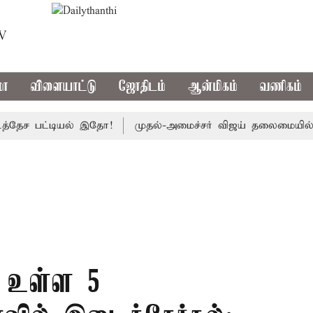
TV
மா
விளையாட்டு
ஜோதிடம்
ஆன்மிகம்
வணிகம்
 பட்டியல் இதோ!
முதல்-அமைச்சர் விஜய் தலைமையில் இன்று எம்
க உள்ள 5