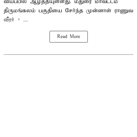
வியப்பில் ஆழ்த்தியுள்ளது. மதுரை மாவட்டம்
திருமங்கலம் பகுதியை சேர்ந்த
முன்னாள் ராணுவ
வீரர் < ...
Read More