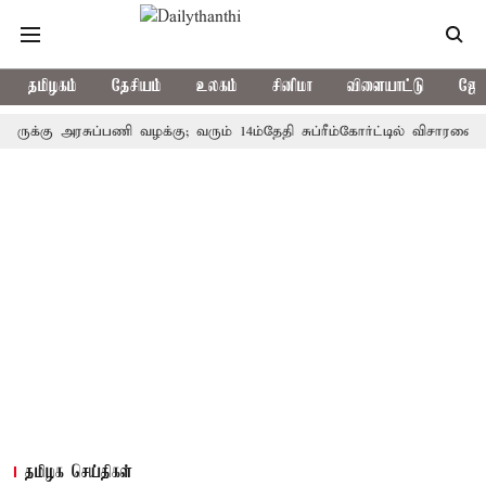
தமிழகம்
தேசியம்
உலகம்
சினிமா
விளையாட்டு
ஜோத
கு அரசுப்பணி வழக்கு; வரும் 14ம்தேதி சுப்ரீம்கோர்ட்டில் விசாரணை
அம
தமிழக செய்திகள்