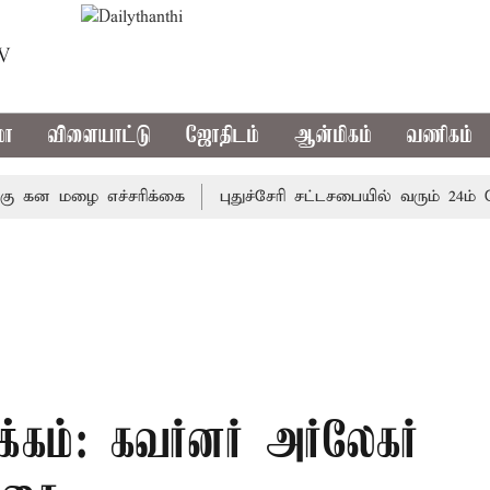
TV
மா
விளையாட்டு
ஜோதிடம்
ஆன்மிகம்
வணிகம்
ன மழை எச்சரிக்கை
புதுச்சேரி சட்டசபையில் வரும் 24ம் தேதி 
கம்: கவர்னர் அர்லேகர்