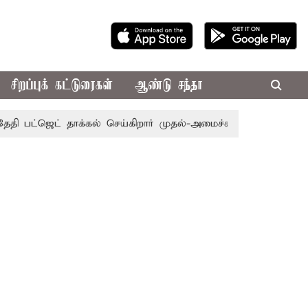
சிறப்புக் கட்டுரைகள்
ஆண்டு சந்தா
பட்ஜெட் தாக்கல் செய்கிறார் முதல்-அமைச்சர் ரங்கசாமி
எதிர்க