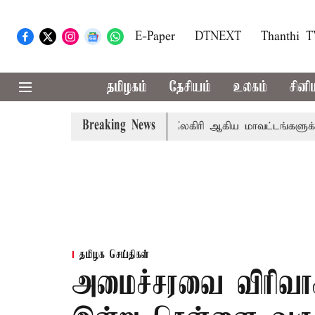
E-Paper
DTNEXT
Thanthi 
தமிழகம்
தேசியம்
உலகம்
சினி
Breaking News
் சங்கீதா
கோவை, தேனி,நீலகிரி ஆகிய மாவட்டங்களுக்கு க
தமிழக செய்திகள்
அமைச்சரவை விரிவாக்