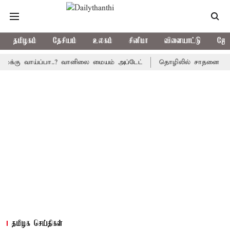
தமிழகம்
தேசியம்
உலகம்
சினிமா
விளையாட்டு
ஜோத
 வாய்ப்பா..? வானிலை மையம் அப்டேட்
தொழிலில் சாதனை படைக்க வாய்
தமிழக செய்திகள்