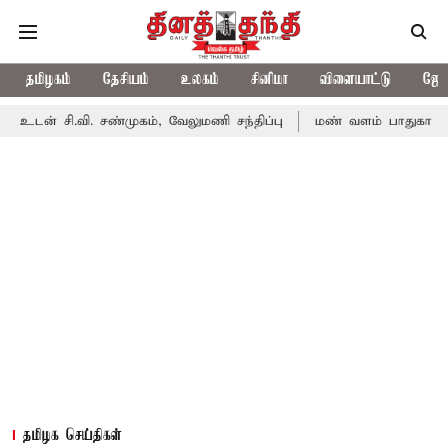
தமிழகம்
தேசியம்
உலகம்
சினிமா
விளையாட்டு
ஜோத
. சண்முகம், வேலுமணி சந்திப்பு
மண் வளம் பாதுகாக்க ரசாயன உரம்
தமிழக செய்திகள்