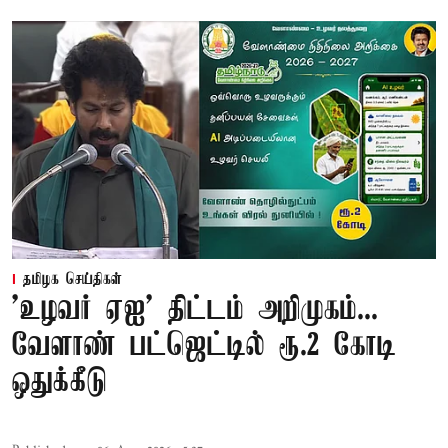
தமிழக செய்திகள்
'உழவர் ஏஐ' திட்டம் அறிமுகம்...
வேளாண் பட்ஜெட்டில் ரூ.2 கோடி
ஒதுக்கீடு