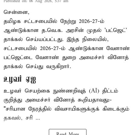
Published on
:
06 Aug 2026, 5:37 am
சென்னை,
தமிழக சட்டசபையில் நேற்று 2026-27-ம்
ஆண்டுக்கான த.வெ.க. அரசின் முதல் 'பட்ஜெட்'
தாக்கல் செய்யப்பட்டது. இந்த நிலையில்,
சட்டசபையில் 2026-27-ம் ஆண்டுக்கான வேளாண்
பட்ஜெட்டை வேளாண் துறை அமைச்சர் வினோத்
தாக்கல் செய்து வருகிறார்.
உழவர் ஏஐ
உழவர் செயற்கை நுண்ணறிவுத் (AI) திட்டம்
குறித்து அமைச்சர் வினோத் கூறியதாவது:-
"சரியான நேரத்தில் விவசாயிகளுக்குக் கிடைக்கும்
தகவல், சரி ...
Read More