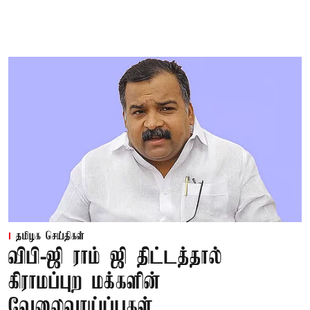
தமிழக செய்திகள்
விபி-ஜி ராம் ஜி திட்டத்தால்
கிராமப்புற மக்களின்
வேலைவாய்ப்புகள்