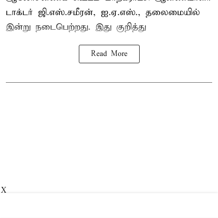
டாக்டர் ஜி.எஸ்.சமீரன், ஐ.ஏ.எஸ்., தலைமையில்
இன்று நடைபெற்றது. இது குறித்து
Read More
X