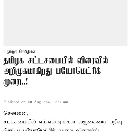
தமிழக செய்திகள்
தமிழக சட்டசபையில் விரைவில்
அறிமுகமாகிறது பயோமெட்ரிக்
முறை..!
Published on
:
08 Aug 2026, 12:55 am
சென்னை,
சட்டசபையில் எம்.எல்.ஏ.க்கள் வருகையை பதிவு
செய்ய பயோமெட்ரிக் முறை விரைவில்