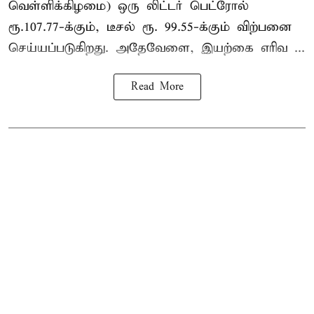
வெள்ளிக்கிழமை) ஒரு லிட்டர் பெட்ரோல்
ரூ.107.77-க்கும், டீசல் ரூ. 99.55-க்கும் விற்பனை
செய்யப்படுகிறது. அதேவேளை, இயற்கை எரிவ ...
Read More