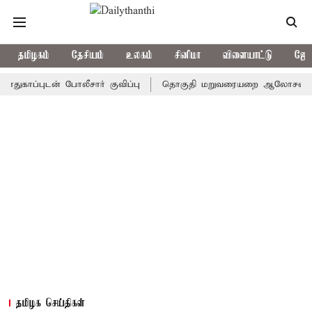
தமிழகம்
தேசியம்
உலகம்
சினிமா
விளையாட்டு
ஜோத
ுடன் போலீசார் குவிப்பு
தொகுதி மறுவரையறை ஆலோசனைக் கூட்டம்: 
தமிழக செய்திகள்