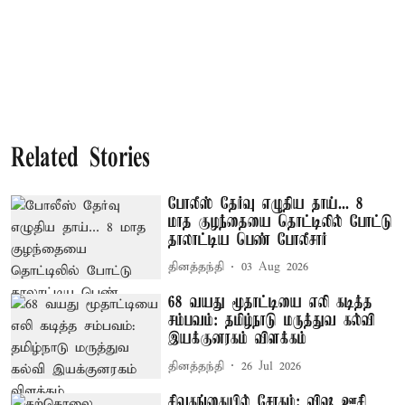
Related Stories
போலீஸ் தேர்வு எழுதிய தாய்... 8
மாத குழந்தையை தொட்டிலில் போட்டு
தாலாட்டிய பெண் போலீசார்
தினத்தந்தி
03 Aug 2026
68 வயது மூதாட்டியை எலி கடித்த
சம்பவம்: தமிழ்நாடு மருத்துவ கல்வி
இயக்குனரகம் விளக்கம்
தினத்தந்தி
26 Jul 2026
சிவகங்கையில் சோகம்: விஷ ஊசி