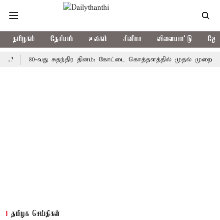
தமிழகம்
தேசியம்
உலகம்
சினிமா
விளையாட்டு
ஜோத
80-வது சுதந்திர தினம்: கோட்டை கொத்தளத்தில் முதல் முறையாக தேசிய
தமிழக செய்திகள்