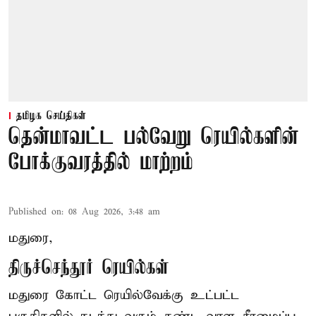
தமிழக செய்திகள்
தென்மாவட்ட பல்வேறு ரெயில்களின்
போக்குவரத்தில் மாற்றம்
Published on
:
08 Aug 2026, 3:48 am
மதுரை,
திருச்செந்தூர் ரெயில்கள்
மதுரை கோட்ட ரெயில்வேக்கு உட்பட்ட