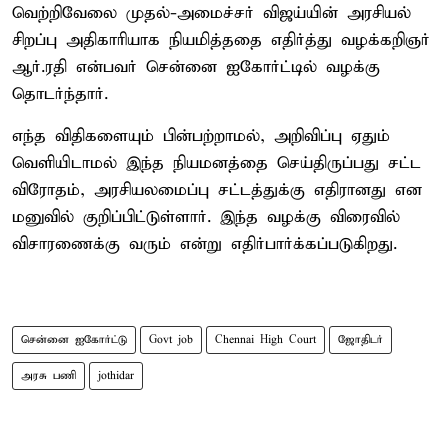
வெற்றிவேலை முதல்-அமைச்சர் விஜய்யின் அரசியல்
சிறப்பு அதிகாரியாக நியமித்ததை எதிர்த்து வழக்கறிஞர்
ஆர்.ரதி என்பவர் சென்னை ஐகோர்ட்டில் வழக்கு
தொடர்ந்தார்.
எந்த விதிகளையும் பின்பற்றாமல், அறிவிப்பு ஏதும்
வெளியிடாமல் இந்த நியமனத்தை செய்திருப்பது சட்ட
விரோதம், அரசியலமைப்பு சட்டத்துக்கு எதிரானது என
மனுவில் குறிப்பிட்டுள்ளார். இந்த வழக்கு விரைவில்
விசாரணைக்கு வரும் என்று எதிர்பார்க்கப்படுகிறது.
சென்னை ஐகோர்ட்டு
Govt job
Chennai High Court
ஜோதிடர்
அரசு பணி
jothidar