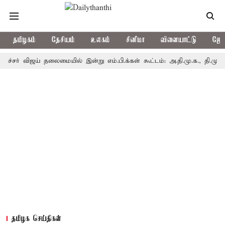
தமிழகம்
தேசியம்
உலகம்
சினிமா
விளையாட்டு
ஜோத
ிஜய் தலைமையில் இன்று எம்.பி.க்கள் கூட்டம்: அ.தி.மு.க., தி.மு.க. உள்ளிட்
தமிழக செய்திகள்