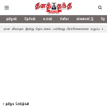
தமிழகம்
தேசியம்
உலகம்
சினிமா
விளையாட்டு
ஜோத
ம் இன்று தொடக்கம்: பல்வேறு பிரச்சினைகளை எழுப்ப எதிர்க்கட்சிகள் தி
தமிழக செய்திகள்