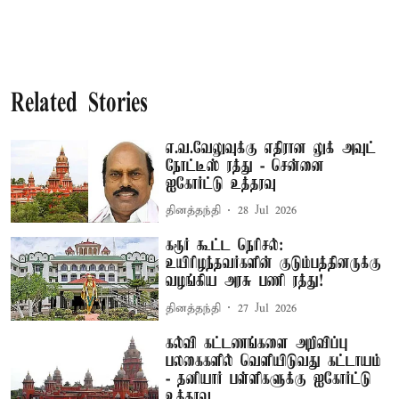
Related Stories
எ.வ.வேலுவுக்கு எதிரான லுக் அவுட்
நோட்டீஸ் ரத்து - சென்னை
ஐகோர்ட்டு உத்தரவு
தினத்தந்தி
28 Jul 2026
கரூர் கூட்ட நெரிசல்:
உயிரிழந்தவர்களின் குடும்பத்தினருக்கு
வழங்கிய அரசு பணி ரத்து!
தினத்தந்தி
27 Jul 2026
கல்வி கட்டணங்களை அறிவிப்பு
பலகைகளில் வெளியிடுவது கட்டாயம்
- தனியார் பள்ளிகளுக்கு ஐகோர்ட்டு
உத்தரவு