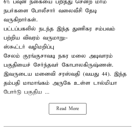
6½ பவுன் நகையை பறித்து சென்ற மர்ம
நபர்களை போலீசார் வலைவீசி தேடி
வருகிறார்கள்.
பட்டப்பகலில் நடந்த இந்த துணிகர சம்பவம்
பற்றிய விவரம் வருமாறு:-
ஸ்கூட்டர் வழிமறிப்பு
சேலம் குரங்குசாவடி நகர மலை அடிவாரம்
பகுதியைச் சேர்ந்தவர் கோபாலகிருஷ்ணன்.
இவருடைய மனைவி சரஸ்வதி (வயது 44). இந்த
தம்பதி மாமாங்கம் அருகே உள்ள டால்மியா
போர்டு பகுதிய ...
Read More