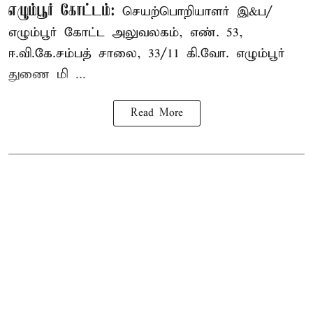
எழும்பூர் கோட்டம்:
செயற்பொறியாளர் இ&ப/
எழும்பூர் கோட்ட அலுவலகம், எண். 53,
ஈ.வி.கே.சம்பத் சாலை, 33/11 கி.வோ. எழும்பூர்
துணை மி ...
Read More