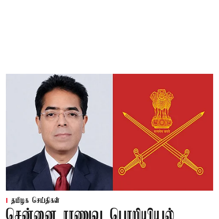
தமிழக செய்திகள்
சென்னை ராணுவ பொறியியல்