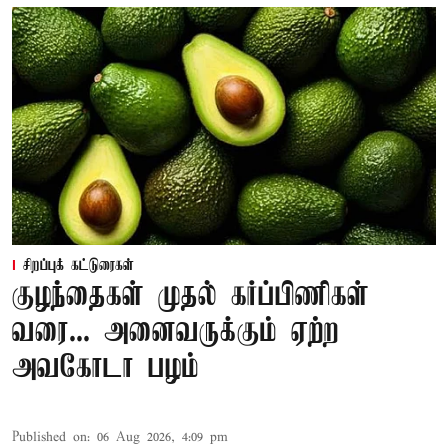
சிறப்புக் கட்டுரைகள்
குழந்தைகள் முதல் கர்ப்பிணிகள்
வரை... அனைவருக்கும் ஏற்ற
அவகோடா பழம்
Published on
:
06 Aug 2026, 4:09 pm