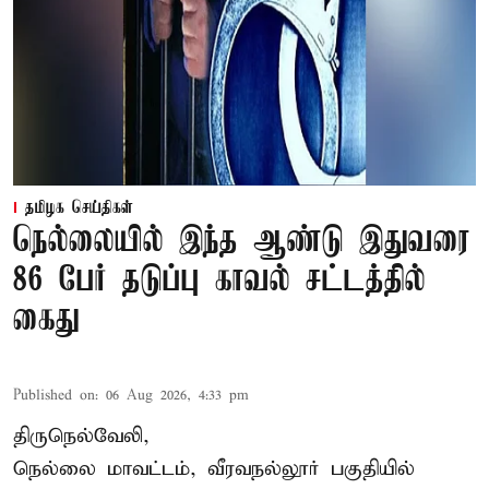
தமிழக செய்திகள்
நெல்லையில் இந்த ஆண்டு இதுவரை
86 பேர் தடுப்பு காவல் சட்டத்தில்
கைது
Published on
:
06 Aug 2026, 4:33 pm
திருநெல்வேலி,
நெல்லை மாவட்டம், வீரவநல்லூர் பகுதியில்