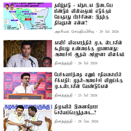
தமிழ்நாடு - கர்நாடகா இடையே
மீண்டும் விஸ்வரூபம் எடுக்கும்
மேகதாது பிரச்சினை: இதற்கு
தீர்வுதான் என்ன?
அரசியல் செய்திப்பிரிவு
29 Jul 2026
காவிரி விவகாரத்தில் மு.க. ஸ்டாலின்
கூறியது உண்மைக்கு முரணானது:
அமைச்சர் ஆதவ் அர்ஜுனா விளக்கம்
தினத்தந்தி
26 Jul 2026
பேச்சுவார்த்தை எனும் சதிவலையில்
சிக்காதீர்: முதல்-அமைச்சர் விஜய்க்கு
மு.க.ஸ்டாலின் வேண்டுகோள்
தினத்தந்தி
25 Jul 2026
திமுகவில் இணைகிறாரா
செல்வப்பெருந்தகை...?
தினத்தந்தி
28 Jun 2026