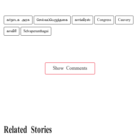
கர்நாடக அரசு
செல்வப்பெருந்தகை
காங்கிரஸ்
Congress
Cauvery
காவிரி
Selvaperunthagai
Show Comments
Related Stories