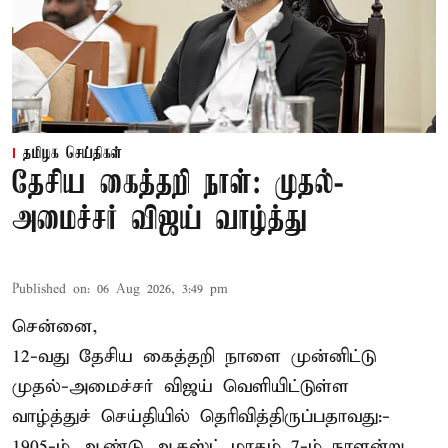
தமிழக செய்திகள்
தேசிய கைத்தறி நாள்: முதல்-
அமைச்சர் விஜய் வாழ்த்து
Published on
:
06 Aug 2026, 3:49 pm
சென்னை,
12-வது தேசிய கைத்தறி நாளை முன்னிட்டு
முதல்-அமைச்சர் விஜய் வெளியிட்டுள்ள
வாழ்த்துச் செய்தியில் தெரிவித்திருப்பதாவது:-
1905-ம் ஆண்டு ஆகஸ்ட் மாதம் 7-ம் நாளன்று