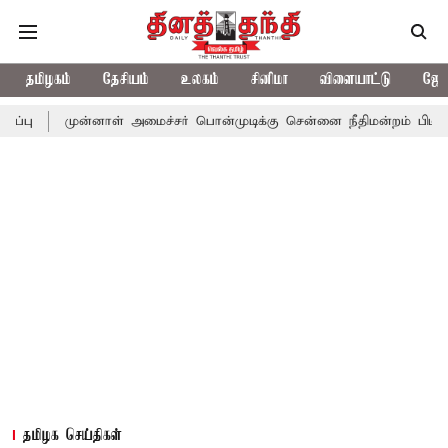
தமிழகம்
தேசியம்
உலகம்
சினிமா
விளையாட்டு
ஜோத
ுன்னாள் அமைச்சர் பொன்முடிக்கு சென்னை நீதிமன்றம் பிடிவாராண்ட்
தமிழக செய்திகள்