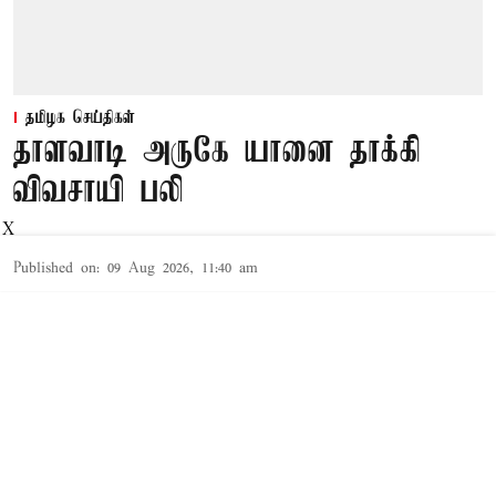
தமிழக செய்திகள்
தாளவாடி அருகே யானை தாக்கி
விவசாயி பலி
X
Published on
:
09 Aug 2026, 11:40 am
ஈரோடு,
ஈரோடு மாவட்டம்,
தாளவாடி
, ஜீரகள்ளி
வனச்சரகத்துக்கு உட்பட்ட காமையன்புரம் அருகே
ஒற்றை காட்டு
யானை தாக்கி
யதில்
Read More