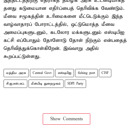
இத்திட்டத்திற்கு எதிராகத் தமிழக அரசு உடனடியாகத்
தனது கடுமையான எதிர்ப்பைத் தெரிவிக்க வேண்டும்.
மீனவ சமூகத்தின் உரிமைகளை மீட்டெடுக்கும் இந்த
வாழ்வாதாரப் போராட்டத்தில், ஒட்டுமொத்த மீனவ
அமைப்புகளுடனும், கடலோர மக்களுடனும் எஸ்டிபிஐ
கட்சி எப்போதும் தோளோடு தோள் நிற்கும் என்பதைத்
தெரிவித்துக்கொள்கிறேன். இவ்வாறு அதில்
கூறப்பட்டுள்ளது.
மத்திய அரசு
Central Govt
எஸ்டிபிஐ
fishing port
CISF
சி.ஐ.எஸ்.எப்.
மீன்பிடி துறைமுகம்
SDPI Party
Show Comments