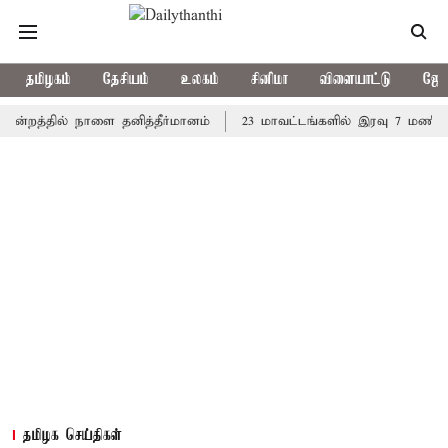
தமிழகம்
தேசியம்
உலகம்
சினிமா
விளையாட்டு
ஜோத
்தில் நாளை தனித்தீர்மானம்
23 மாவட்டங்களில் இரவு 7 மணிவரை மழை
தமிழக செய்திகள்