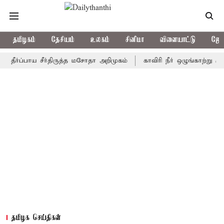
தமிழகம்
தேசியம்
உலகம்
சினிமா
விளையாட்டு
ஜோத
ப்பாய சீர்திருத்த மசோதா அறிமுகம்
காவிரி நீர் ஒழுங்காற்று குழு நா
தமிழக செய்திகள்