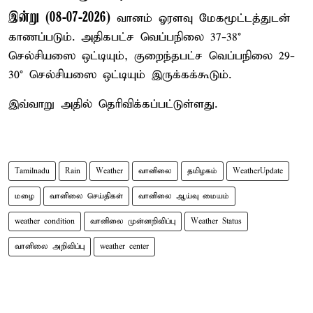
இன்று (08-07-2026)
வானம் ஓரளவு மேகமூட்டத்துடன்
காணப்படும். அதிகபட்ச வெப்பநிலை 37-38°
செல்சியஸை ஒட்டியும், குறைந்தபட்ச வெப்பநிலை 29-
30° செல்சியஸை ஒட்டியும் இருக்கக்கூடும்.
இவ்வாறு அதில் தெரிவிக்கப்பட்டுள்ளது.
Tamilnadu
Rain
Weather
வானிலை
தமிழகம்
WeatherUpdate
மழை
வானிலை செய்திகள்
வானிலை ஆய்வு மையம்
weather condition
வானிலை முன்னறிவிப்பு
Weather Status
வானிலை அறிவிப்பு
weather center