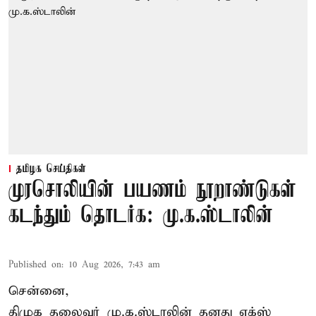
தமிழக செய்திகள்
முரசொலியின் பயணம் நூறாண்டுகள்
கடந்தும் தொடர்க: மு.க.ஸ்டாலின்
Published on
:
10 Aug 2026, 7:43 am
சென்னை,
திமுக தலைவர் மு.க.ஸ்டாலின் தனது எக்ஸ்