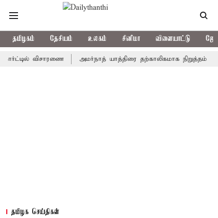
தமிழகம்
தேசியம்
உலகம்
சினிமா
விளையாட்டு
ஜோத
ட்டில் விசாரணை
அமர்நாத் யாத்திரை தற்காலிகமாக நிறுத்தம்
இமாச்
தமிழக செய்திகள்