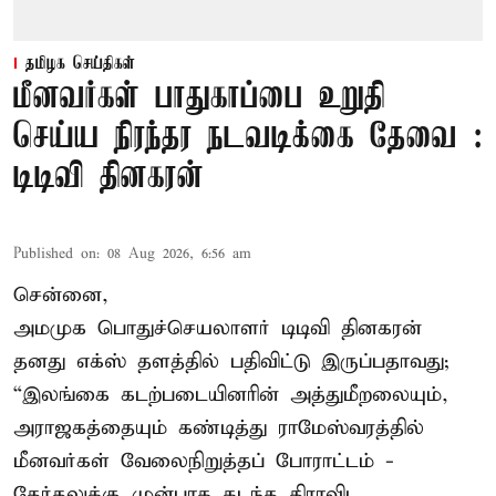
தமிழக செய்திகள்
மீனவர்கள் பாதுகாப்பை உறுதி
செய்ய நிரந்தர நடவடிக்கை தேவை :
டிடிவி தினகரன்
Published on
:
08 Aug 2026, 6:56 am
சென்னை,
அமமுக பொதுச்செயலாளர் டிடிவி தினகரன்
தனது எக்ஸ் தளத்தில் பதிவிட்டு இருப்பதாவது;
“இலங்கை கடற்படையினரின் அத்துமீறலையும்,
அராஜகத்தையும் கண்டித்து ராமேஸ்வரத்தில்
மீனவர்கள் வேலைநிறுத்தப் போராட்டம் -
தேர்தலுக்கு முன்பாக கடந்த திராவிட