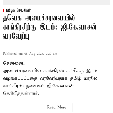
தமிழக செய்திகள்
தவெக அமைச்சரவையில்
காங்கிரசிற்கு இடம்: ஜி.கே.வாசன்
வரவேற்பு
Published on
:
08 Aug 2026, 7:29 am
சென்னை,
அமைச்சரவையில் காங்கிரஸ் கட்சிக்கு இடம்
வழங்கப்பட்டதை வரவேற்பதாக தமிழ் மாநில
காங்கிரஸ் தலைவர் ஜி.கே.வாசன்
தெரிவித்துள்ளார்.
Read More