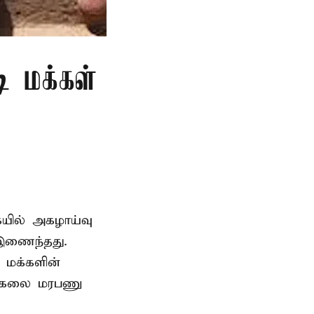
ி மக்கள்
ையில் அகழாய்வு
 இணைந்தது.
 மக்களின்
பல்கலை மரபணு