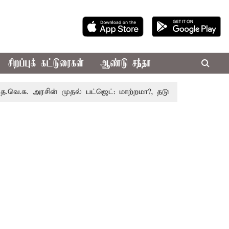
சிறப்புக் கட்டுரைகள்
ஆண்டு சந்தா
அரசின் முதல் பட்ஜெட்: மாற்றமா?, தடுமாற்றமா?
சட்டசபையில்