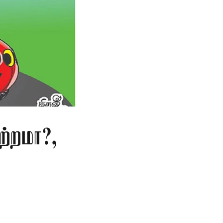
ற்றமா?,