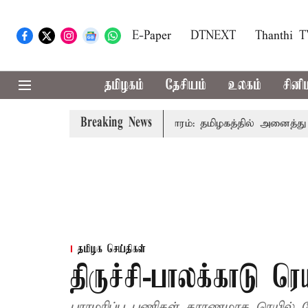
E-Paper
DTNEXT
Thanthi 
தமிழகம்
தேசியம்
உலகம்
சினி
Breaking News
விஜய் உரை
காவிரி விவகாரம்: தமிழகத்தில் அனைத்து கட்சி க
தமிழக செய்திகள்
திருச்சி-பாலக்காடு ர
பராமரிப்பு பணிகள் காரணமாக ரெயில் சே