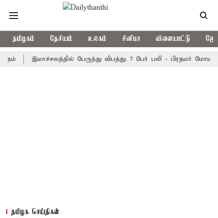
தமிழகம்
தேசியம்
உலகம்
சினிமா
விளையாட்டு
ஜோத
இமாச்சலத்தில் பேருந்து விபத்து; 7 பேர் பலி - பிரதமர் மோடி இரங்கல்
தமிழக செய்திகள்