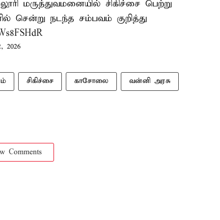
்லூரி மருத்துவமனையில் சிகிச்சை பெற்று
ில் சென்று நடந்த சம்பவம் குறித்து
10Ws8FSHdR
, 2026
ம்
சிகிச்சை
காசோலை
வன்னி அரசு
ow Comments