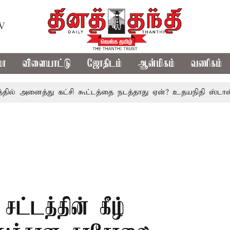
TV
மா
விளையாட்டு
ஜோதிடம்
ஆன்மிகம்
வணிகம்
அனைத்து கட்சி கூட்டத்தை நடத்தாது ஏன்? உதயநிதி ஸ்டாலின் கேள
ட்டத்தின் கீழ்