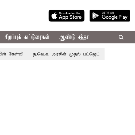
சிறப்புக் கட்டுரைகள்
ஆண்டு சந்தா
்வி
த.வெ.க. அரசின் முதல் பட்ஜெட்: மாற்றமா?, தடுமாற்றமா?