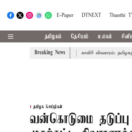
E-Paper
DTNEXT
Thanthi 
தமிழகம்
தேசியம்
உலகம்
சினி
Breaking News
முதல்-அமைச்சர் விஜய் உரை
காவிரி விவகாரம்: தமிழகத்தில் 
தமிழக செய்திகள்
வன்கொடுமை தடுப்பு ச