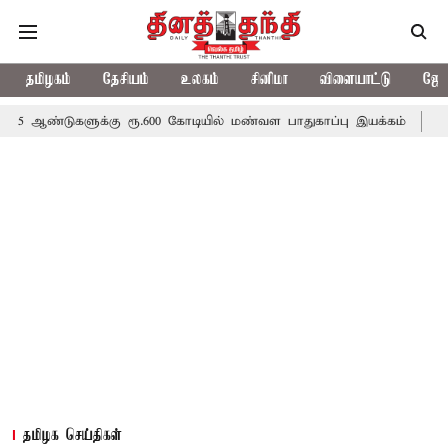
தமிழகம்
தேசியம்
உலகம்
சினிமா
விளையாட்டு
ஜோத
ளுக்கு ரூ.600 கோடியில் மண்வள பாதுகாப்பு இயக்கம்
விவசாயிகளுக்க
தமிழக செய்திகள்