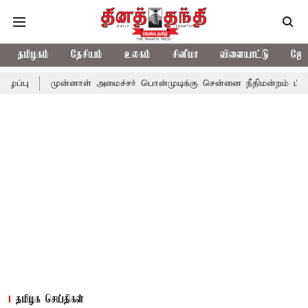
தமிழகம்
தேசியம்
உலகம்
சினிமா
விளையாட்டு
ஜோத
ுன்னாள் அமைச்சர் பொன்முடிக்கு சென்னை நீதிமன்றம் பிடிவாராண்ட்
தமிழக செய்திகள்