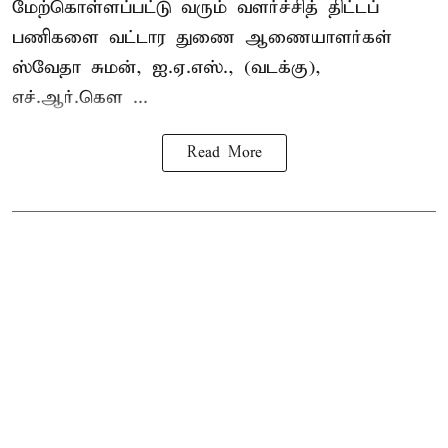
மேற்கொள்ளப்பட்டு வரும் வளர்ச்சித் திட்டப்
பணிகளை வட்டார துணை ஆணையாளர்கள்
ஸ்வேதா சுமன், ஐ.ஏ.எஸ்., (வடக்கு),
எச்.ஆர்.கௌ ...
Read More