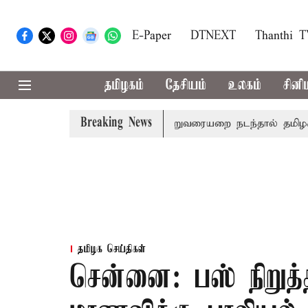
E-Paper
DTNEXT
Thanthi 
தமிழகம்
தேசியம்
உலகம்
சினி
Breaking News
ர் மோடி இரங்கல்
தொகுதி மறுவரையறை நடந்தால் தமிழக மக
தமிழக செய்திகள்
சென்னை: பஸ் நிறுத்த