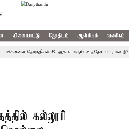
TV
மா
விளையாட்டு
ஜோதிடம்
ஆன்மிகம்
வணிகம்
்களவை தொகுதிகள் 59 ஆக உயரும்: உத்தேச பட்டியல் இதோ!
த்தில் கல்லூரி