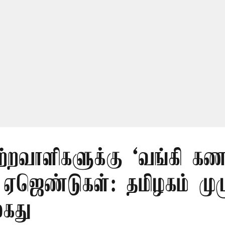
ற்றவாளிகளுக்கு ‘வங்கி கணக
 ஏஜெண்டுகள்: தமிழகம் முழ
கைது