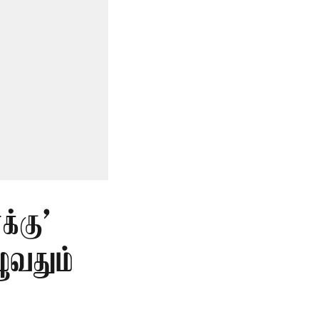
்கு’
ுவதும்