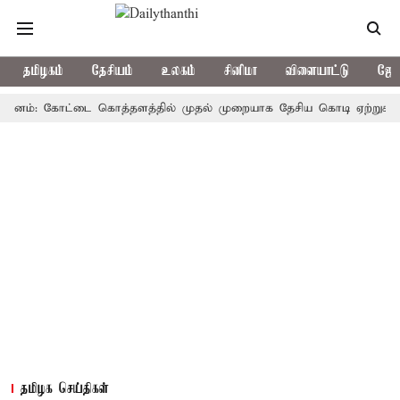
தமிழகம்
தேசியம்
உலகம்
சினிமா
விளையாட்டு
ஜோத
்: கோட்டை கொத்தளத்தில் முதல் முறையாக தேசிய கொடி ஏற்றுகிறார், முத
தமிழக செய்திகள்