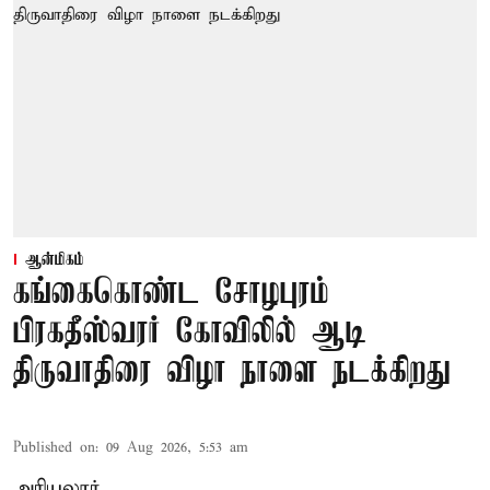
ஆன்மிகம்
கங்கைகொண்ட சோழபுரம்
பிரகதீஸ்வரர் கோவிலில் ஆடி
திருவாதிரை விழா நாளை நடக்கிறது
Published on
:
09 Aug 2026, 5:53 am
அரியலூர்,