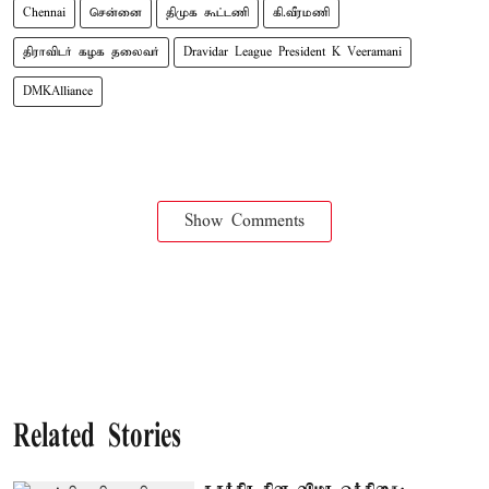
Chennai
சென்னை
திமுக கூட்டணி
கி.வீரமணி
திராவிடர் கழக தலைவர்
Dravidar League President K Veeramani
DMKAlliance
Show Comments
Related Stories