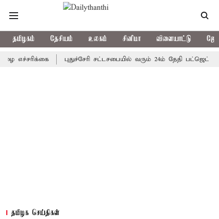
தமிழகம்
தேசியம்
உலகம்
சினிமா
விளையாட்டு
ஜோத
்சரிக்கை
புதுச்சேரி சட்டசபையில் வரும் 24ம் தேதி பட்ஜெட் தாக்கல் 
தமிழக செய்திகள்