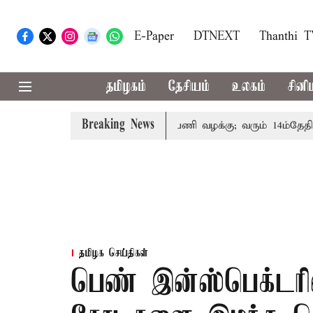
E-Paper
DTNEXT
Thanthi 
தமிழகம்
தேசியம்
உலகம்
சினி
Breaking News
ரின் குடும்பத்தினருக்கு அரசுப்பணி வழக்கு; வரும் 14ம்தேதி சுப்
தமிழக செய்திகள்
பெண் இன்ஸ்பெக்டரின