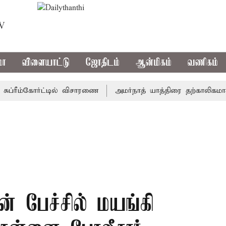
TV
மா
விளையாட்டு
ஜோதிடம்
ஆன்மிகம்
வணிகம்
ரீம்கோர்ட்டில் விசாரணை
அமர்நாத் யாத்திரை தற்காலிகமாக நிறு
் பேச்சில் மயங்கி