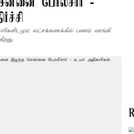
ன்னை போலீசார் -
்ச்சி
ிகளிடமும் லட்சக்கணக்கில் பணம் வாங்கி
ிறது.
R