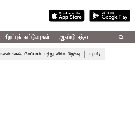
சிறப்புக் கட்டுரைகள்
ஆண்டு சந்தா
ிஎல்: சேப்பாக் பந்து வீச்சு தேர்வு
யு.பி.ஐ. பரிவர்த்தனைக்கு