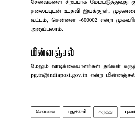
சேவைகளை சிறப்பாக மேம்படுத்துவது க
தலைப்புடன் உதவி இயக்குநர், முதன்
வட்டம், சென்னை -600002 என்ற முகவரிக
அனுப்பலாம்.
மின்னஞ்சல்
மேலும் வாடிக்கையாளர்கள் தங்கள் கர
pg.tn@indiapost.gov.in என்ற மின்னஞ்சல
சென்னை
புதுச்சேரி
கருத்து
புகார