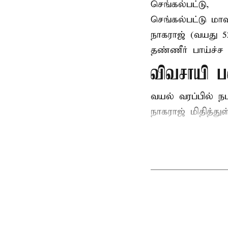
செங்கல்பட்டு,
செங்கல்பட்டு
மாவ
நாகராஜ் (வயது 
தண்ணீர் பாய்ச்ச 
விவசாயி ப
வயல் வரப்பில் ந
நாகராஜ் மிதித்துள