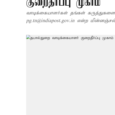
குறைதீர்ப்பு முகாம்
வாடிக்கையாளர்கள் தங்கள் கருத்துகள
pg.tn@indiapost.gov.in என்ற மின்னஞ்சல