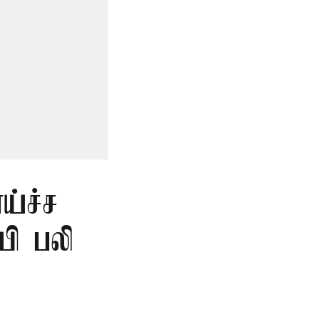
ய்ச்ச
யி பலி