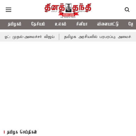
தமிழகம்
தேசியம்
உலகம்
சினிமா
விளையாட்டு
ஜோத
மைச்சர் விஜய்
தமிழக அரசியலில் பரபரப்பு; அமைச்சர் ஆனந்த் உடன்
தமிழக செய்திகள்