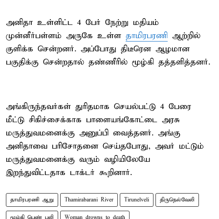
அனிதா உள்ளிட்ட 4 பேர் நேற்று மதியம்
முன்னீர்பள்ளம் அருகே உள்ள
தாமிரபரணி
ஆற்றில்
குளிக்க சென்றனர். அப்போது திடீரென ஆழமான
பகுதிக்கு சென்றதால் தண்ணீரில் மூழ்கி தத்தளித்தனர்.
அங்கிருந்தவர்கள் துரிதமாக செயல்பட்டு 4 பேரை
மீட்டு சிகிச்சைக்காக பாளையங்கோட்டை அரசு
மருத்துவமனைக்கு அனுப்பி வைத்தனர். அங்கு
அனிதாவை பரிசோதனை செய்தபோது, அவர் மட்டும்
மருத்துவமனைக்கு வரும் வழியிலேயே
இறந்துவிட்டதாக டாக்டர் கூறினார்.
தாமிரபரணி ஆறு
Thamirabarani River
Tirunelveli
திருநெல்வேலி
மூழ்கி பெண் பலி
Woman drowns to death