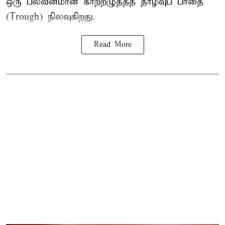
ஒரு பலவீனமான காற்றழுத்தத் தாழ்வுப் பாதை
(Trough) நிலவுகிறது.
Read More