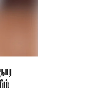
தார
ீம்