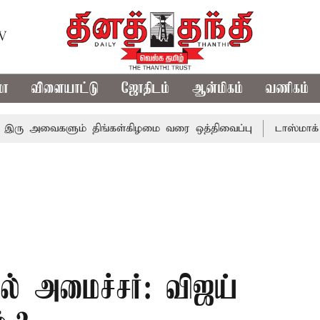
TV
மா
விளையாட்டு
ஜோதிடம்
ஆன்மிகம்
வணிகம்
வைகளும் திங்கள்கிழமை வரை ஒத்திவைப்பு
டாஸ்மாக் கடைகளில
ல் அமைச்சர்: விஜய்