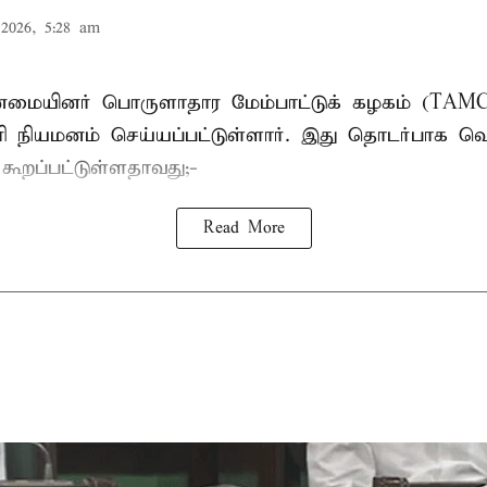
2026, 5:28 am
பான்மையினர் பொருளாதார மேம்பாட்டுக் கழகம் (T
ாரி நியமனம் செய்யப்பட்டுள்ளார். இது தொடர்பாக வெ
் கூறப்பட்டுள்ளதாவது;-
Read More