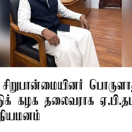
ு சிறுபான்மையினர் பொருளா
டுக் கழக தலைவராக ஏ.பி.தம
 நியமனம்