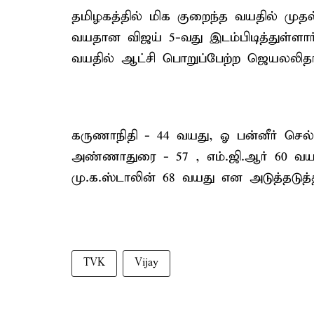
தமிழகத்தில் மிக குறைந்த வயதில் முத
வயதான விஜய் 5-வது இடம்பிடித்துள்ளா
வயதில் ஆட்சி பொறுப்பேற்ற ஜெயலலிதா 
கருணாநிதி - 44 வயது, ஓ பன்னீர் செல்
அண்ணாதுரை - 57 , எம்.ஜி.ஆர் 60 வயத
மு.க.ஸ்டாலின் 68 வயது என அடுத்தடுத
TVK
Vijay