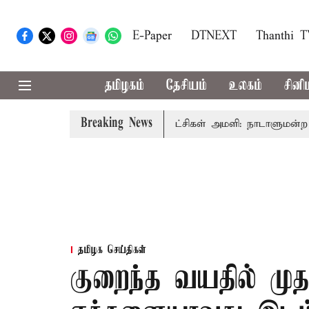
E-Paper
DTNEXT
Thanthi 
தமிழகம்
தேசியம்
உலகம்
சினி
Breaking News
ச்சர் ரங்கசாமி
எதிர்க்கட்சிகள் அமளி: நாடாளுமன்ற இரு அ
தமிழக செய்திகள்
குறைந்த வயதில் முத