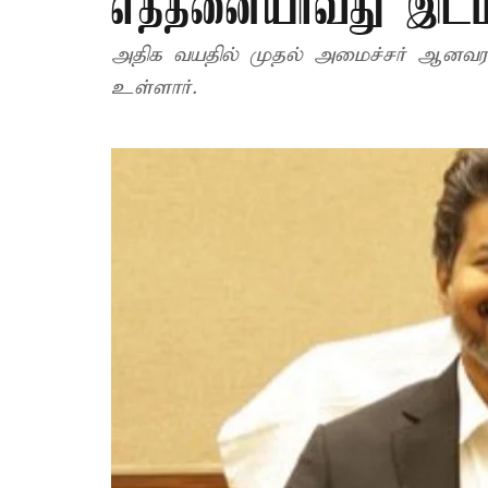
எத்தனையாவது இடம்
அதிக வயதில் முதல் அமைச்சர் ஆனவராக 2021-ல் பொறுப்பேற்ற ஸ்டாலின் (68 வயது)
உள்ளார்.