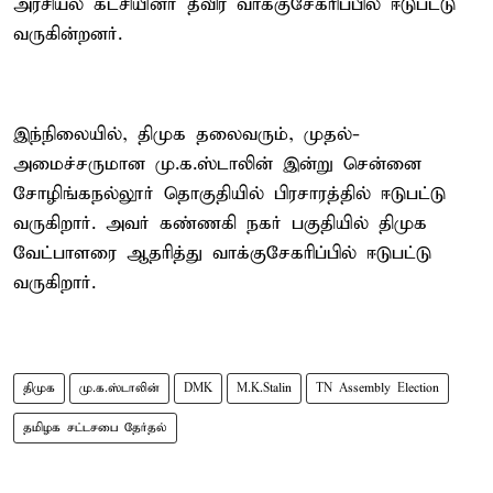
அரசியல் கட்சியினர் தீவிர வாக்குசேகரிப்பில் ஈடுபட்டு
வருகின்றனர்.
இந்நிலையில், திமுக தலைவரும், முதல்-
அமைச்சருமான மு.க.ஸ்டாலின் இன்று சென்னை
சோழிங்கநல்லூர் தொகுதியில் பிரசாரத்தில் ஈடுபட்டு
வருகிறார். அவர் கண்ணகி நகர் பகுதியில் திமுக
வேட்பாளரை ஆதரித்து வாக்குசேகரிப்பில் ஈடுபட்டு
வருகிறார்.
திமுக
மு.க.ஸ்டாலின்
DMK
M.K.Stalin
TN Assembly Election
தமிழக சட்டசபை தேர்தல்