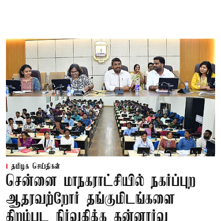
தமிழக செய்திகள்
சென்னை மாநகராட்சியில் நகர்ப்புற
ஆதரவற்றோர் தங்குமிடங்களை
திறம்பட நிர்வகிக்க தன்னார்வ