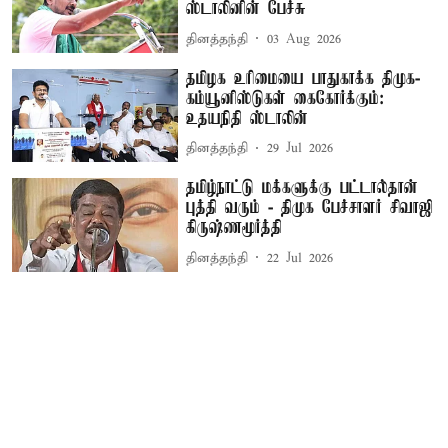
ஸ்டாலினின் பேச்சு
தினத்தந்தி
03 Aug 2026
தமிழக உரிமையை பாதுகாக்க திமுக-
கம்யூனிஸ்டுகள் கைகோர்க்கும்:
உதயநிதி ஸ்டாலின்
தினத்தந்தி
29 Jul 2026
தமிழ்நாட்டு மக்களுக்கு பட்டால்தான்
புத்தி வரும் - திமுக பேச்சாளர் சிவாஜி
கிருஷ்ணமூர்த்தி
தினத்தந்தி
22 Jul 2026