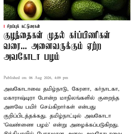
சிறப்புக் கட்டுரைகள்
குழந்தைகள் முதல் கர்ப்பிணிகள்
வரை... அனைவருக்கும் ஏற்ற
அவகோடா பழம்
Published on
:
06 Aug 2026, 4:09 pm
அவகோடாவை தமிழ்நாடு, கேரளா, கர்நாடகா,
மகாராஷ்டிரா போன்ற மாநிலங்களில் குறைந்த
அளவே பயிர் செய்கிறார்கள் என்பது
குறிப்பிடத்தக்கது. தமிழ்நாட்டில் அவகோடா
‘வெண்ணை பழம்’ என்று அழைக்கப்படுகிறது.
இந்தியாவில் போதுமான அளவு அவகோடாவை