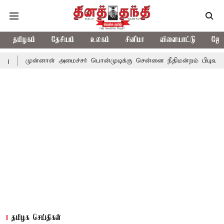
தமிழகம்
தேசியம்
உலகம்
சினிமா
விளையாட்டு
ஜோத
னாள் அமைச்சர் பொன்முடிக்கு சென்னை நீதிமன்றம் பிடிவாராண்ட்
தொ
தமிழக செய்திகள்