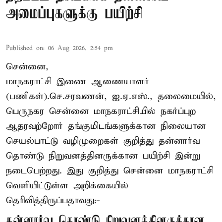
அமைப்புகளுக்கு பயிற்சி
Published on
:
06 Aug 2026, 2:54 pm
சென்னை,
மாநகராட்சி இணை ஆணையாளர்
(பணிகள்).செ.சரவணன், ஐ.ஏ.எஸ்., தலைமையில்,
பெருநகர சென்னை மாநகராட்சியில் நகர்ப்புற
ஆதரவற்றோர் தங்குமிடங்களுக்கான நிலையான
செயல்பாட்டு வழிமுறைகள் குறித்து தன்னார்வ
தொண்டு நிறுவனத்தினருக்கான பயிற்சி இன்று
நடைபெற்றது. இது குறித்து சென்னை மாநகராட்சி
வெளியிட்டுள்ள அறிக்கையில்
தெரிவித்திருப்பதாவது:-
தன்னார்வ தொண்டு நிறுவனத்தினருக்கான