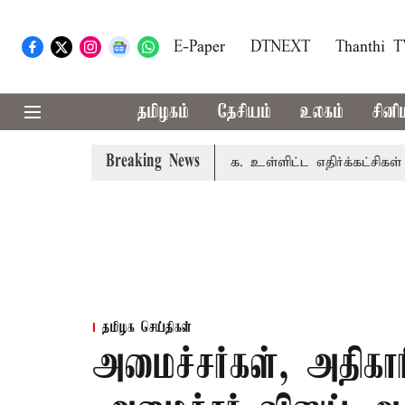
E-Paper
DTNEXT
Thanthi 
தமிழகம்
தேசியம்
உலகம்
சினி
Breaking News
் கூட்டம்: அ.தி.மு.க., தி.மு.க. உள்ளிட்ட எதிர்க்கட்சிகள் புறக்
தமிழக செய்திகள்
அமைச்சர்கள், அதிகா