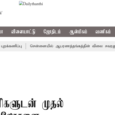
TV
மா
விளையாட்டு
ஜோதிடம்
ஆன்மிகம்
வணிகம்
கணிப்பு
சென்னையில் ஆபரணத்தங்கத்தின் விலை சவரனுக்கு ரூ.
ரிகளுடன் முதல்