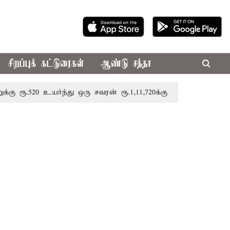
சிறப்புக் கட்டுரைகள்
ஆண்டு சந்தா
520 உயர்ந்து ஒரு சவரன் ரூ.1,11,720க்கு விற்பனை
திருவண