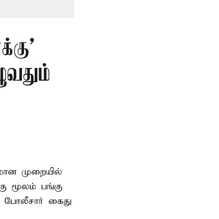
்கு’
ுவதும்
னமான முறையில்
 மூலம் பங்கு
 போலீசார் கைது